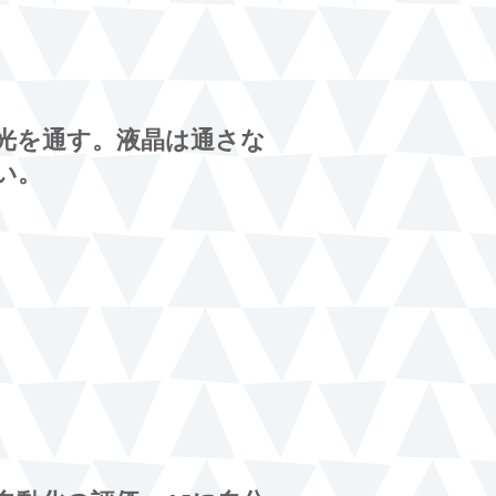
光を通す。液晶は通さな
い。