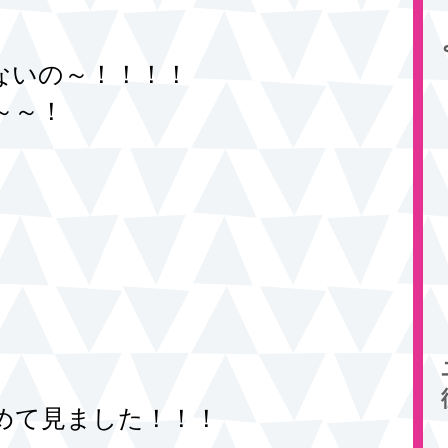
ないの～！！！！ 
～～！
めて見ました！！！