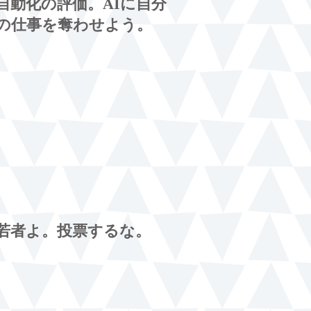
自動化の評価。AIに自分
の仕事を奪わせよう。
若者よ。投票するな。