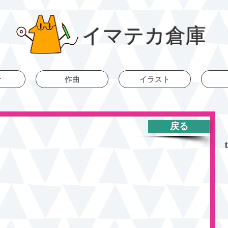
イマテカ倉庫
r
作曲
イラスト
戻る