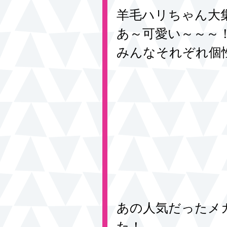
羊毛ハリちゃん大
あ～可愛い～～～
みんなそれぞれ個
あの人気だったメ
た！