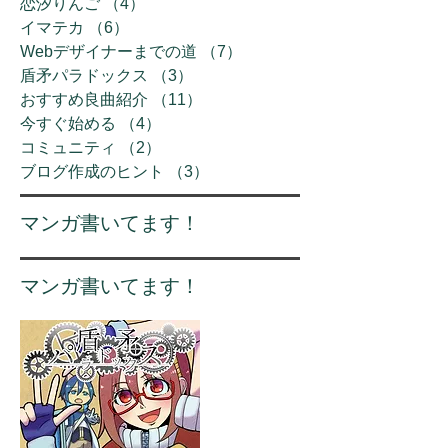
恋汐りんご
（4）
4件の記事
イマテカ
（6）
6件の記事
Webデザイナーまでの道
（7）
7件の記事
盾矛パラドックス
（3）
3件の記事
おすすめ良曲紹介
（11）
11件の記事
今すぐ始める
（4）
4件の記事
コミュニティ
（2）
2件の記事
ブログ作成のヒント
（3）
3件の記事
​マンガ書いてます！
マンガ書いてます！