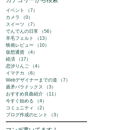
カテゴリーから検索
イベント
（7）
7件の記事
カメラ
（0）
0件の記事
スイーツ
（7）
7件の記事
でんでんの日常
（56）
56件の記事
羊毛フェルト
（13）
13件の記事
映画レビュー
（10）
10件の記事
仮想通貨
（4）
4件の記事
経済
（17）
17件の記事
恋汐りんご
（4）
4件の記事
イマテカ
（6）
6件の記事
Webデザイナーまでの道
（7）
7件の記事
盾矛パラドックス
（3）
3件の記事
おすすめ良曲紹介
（11）
11件の記事
今すぐ始める
（4）
4件の記事
コミュニティ
（2）
2件の記事
ブログ作成のヒント
（3）
3件の記事
​マンガ書いてます！