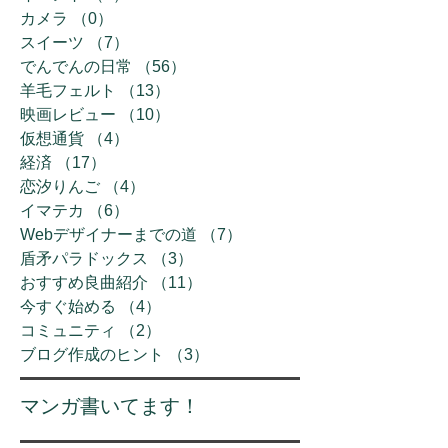
カメラ
（0）
0件の記事
スイーツ
（7）
7件の記事
でんでんの日常
（56）
56件の記事
羊毛フェルト
（13）
13件の記事
映画レビュー
（10）
10件の記事
仮想通貨
（4）
4件の記事
経済
（17）
17件の記事
恋汐りんご
（4）
4件の記事
イマテカ
（6）
6件の記事
Webデザイナーまでの道
（7）
7件の記事
盾矛パラドックス
（3）
3件の記事
おすすめ良曲紹介
（11）
11件の記事
今すぐ始める
（4）
4件の記事
コミュニティ
（2）
2件の記事
ブログ作成のヒント
（3）
3件の記事
​マンガ書いてます！