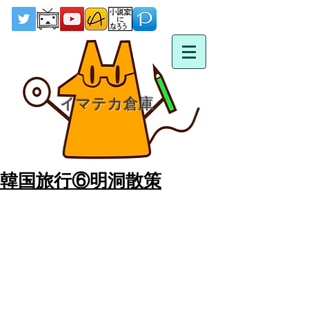
イマテカ倉庫
韓国旅行⑥明洞散策