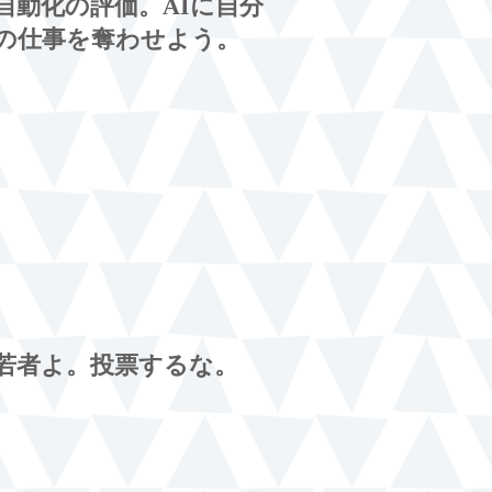
自動化の評価。AIに自分
の仕事を奪わせよう。
若者よ。投票するな。