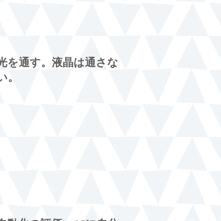
光を通す。液晶は通さな
い。