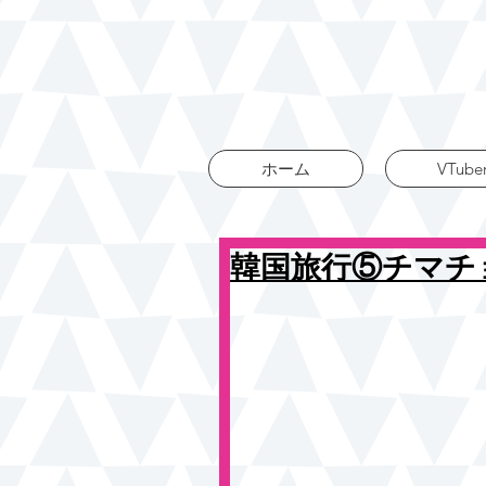
ホーム
VTube
韓国旅行⑤チマチ