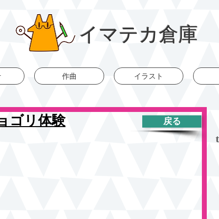
イマテカ倉庫
r
作曲
イラスト
ョゴリ体験
戻る