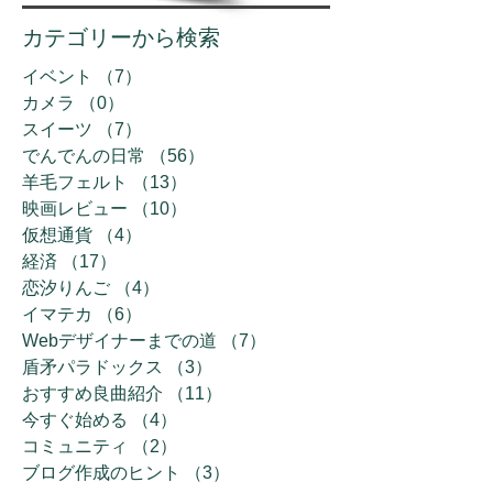
カテゴリーから検索
イベント
（7）
7件の記事
カメラ
（0）
0件の記事
スイーツ
（7）
7件の記事
でんでんの日常
（56）
56件の記事
羊毛フェルト
（13）
13件の記事
映画レビュー
（10）
10件の記事
仮想通貨
（4）
4件の記事
経済
（17）
17件の記事
恋汐りんご
（4）
4件の記事
イマテカ
（6）
6件の記事
Webデザイナーまでの道
（7）
7件の記事
盾矛パラドックス
（3）
3件の記事
おすすめ良曲紹介
（11）
11件の記事
今すぐ始める
（4）
4件の記事
コミュニティ
（2）
2件の記事
ブログ作成のヒント
（3）
3件の記事