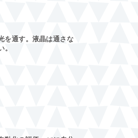
光を通す。液晶は通さな
い。