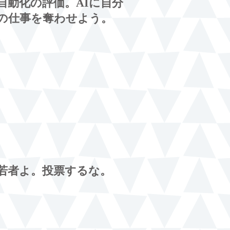
自動化の評価。AIに自分
の仕事を奪わせよう。
若者よ。投票するな。