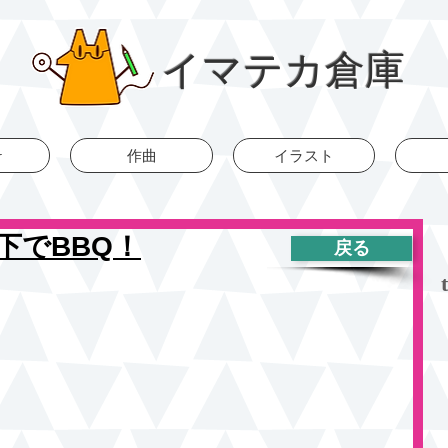
イマテカ倉庫
r
作曲
イラスト
下でBBQ！
戻る