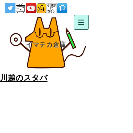
イマテカ倉庫
川越のスタバ