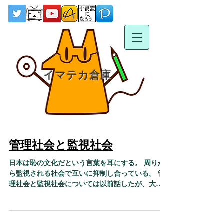
イマテカ倉庫
管理社会と監視社会
日本は恥の文化だという言葉を耳にする。 周りか
ら監視される社会で互いに抑制し合っている。 管
理社会と監視社会については以前話したが、大き
く異なる。 中国の信用スコアについて 個人的に日
本は監視社会で、中国は管理社会だと思う。...