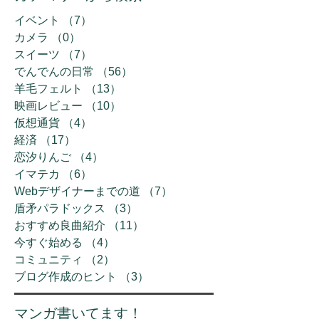
イベント
（7）
7件の記事
カメラ
（0）
0件の記事
スイーツ
（7）
7件の記事
でんでんの日常
（56）
56件の記事
羊毛フェルト
（13）
13件の記事
映画レビュー
（10）
10件の記事
仮想通貨
（4）
4件の記事
経済
（17）
17件の記事
恋汐りんご
（4）
4件の記事
イマテカ
（6）
6件の記事
Webデザイナーまでの道
（7）
7件の記事
盾矛パラドックス
（3）
3件の記事
おすすめ良曲紹介
（11）
11件の記事
今すぐ始める
（4）
4件の記事
コミュニティ
（2）
2件の記事
ブログ作成のヒント
（3）
3件の記事
​マンガ書いてます！