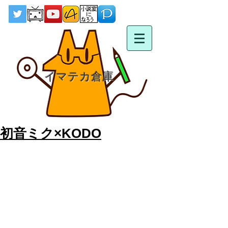
イマテカ倉庫
初音ミク×KODO