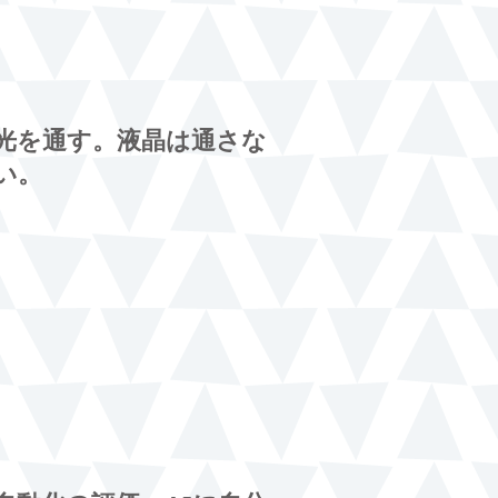
光を通す。液晶は通さな
い。