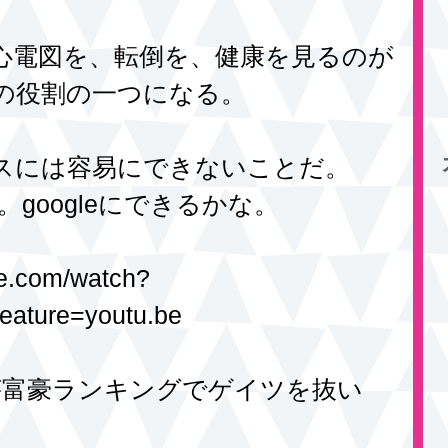
心電図を、転倒を、健康を見るのが
の役割の一つになる。
スには容易にできないことだ。
る。googleにできるかな。
be.com/watch?
ature=youtu.be
フが富豪ランキングでゲイツを抜い