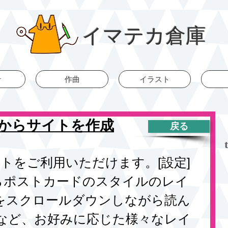
イマテカ倉庫
r
作曲
イラスト
からサイトを作成
戻る
トをご利用いただけます。[設定] 
 からポストカードのスタイルのレイ
をスクロールダウンしながら読ん
など、お好みに応じた様々なレイ