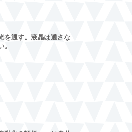
光を通す。液晶は通さな
い。